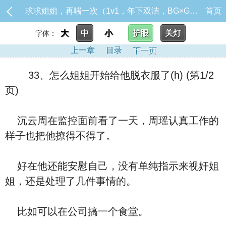
求求姐姐，再喘一次（1v1，年下双洁，BG×GB）_33、怎么姐姐开始给他脱衣服了(h)
首页
大
中
小
护眼
关灯
字体：
上一章
目录
下一页
33、怎么姐姐开始给他脱衣服了(h) (第1/2
页)
沉云周在监控面前看了一天，周瑶认真工作的
样子也把他撩得不得了。
好在他还能安慰自己，没有单纯指示来视奸姐
姐，还是处理了几件事情的。
比如可以在公司搞一个食堂。