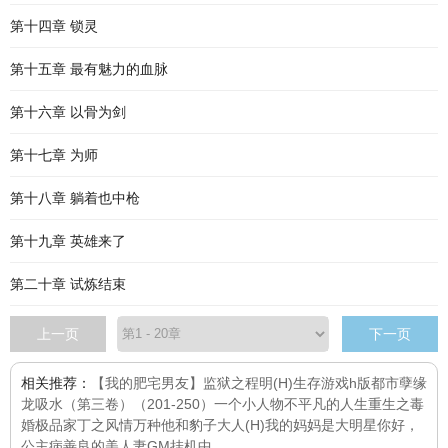
第十四章 锁灵
第十五章 最有魅力的血脉
第十六章 以骨为剑
第十七章 为师
第十八章 躺着也中枪
第十九章 英雄来了
第二十章 试炼结束
上一页
下一页
相关推荐：
【我的肥宅男友】
监狱之程明(H)
生存游戏h版
都市孽缘
龙吸水（第三卷）（201-250）
一个小人物不平凡的人生
重生之毒
婚
极品家丁之风情万种
他和豹子大人(H)
我的妈妈是大明星
你好，
公主病
善良的美人妻
GM挂机中