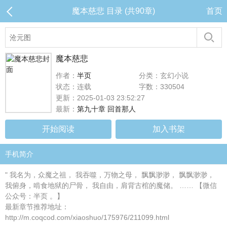
魔本慈悲 目录 (共90章)
首页
魔本慈悲
作者：
半页
分类：玄幻小说
状态：连载
字数：330504
更新：2025-01-03 23:52:27
最新：
第九十章 回首那人
开始阅读
加入书架
手机简介
" 我名为，众魔之祖， 我吞噬，万物之母， 飘飘渺渺， 飘飘渺渺，
我俯身，啃食地狱的尸骨， 我自由，肩背古棺的魔储。 …… 【微信
公众号：半页 。】
最新章节推荐地址：
http://m.coqcod.com/xiaoshuo/175976/211099.html