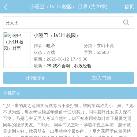
小哑巴（1v1H 校园） 目录 (共29章)
首页
小哑巴（1v1H 校园）
作者：
瞳帝
分类：玄幻小说
状态：连载
字数：53683
更新：2026-06-12 17:49:38
最新：
29-我不会啊，我没经验
开始阅读
加入书架
手机简介
" 乡下来的夏之遥同学沉默寡言不会打扮，被同学戏称为小土妞。? 她
不以为然，每次考试稳居年级前十证明实力，同学直呼此女实力深不
可测，乃是心中无男人考试自然神，却不知本届校草叶准正是夏之遥
同学的隐形男友。? 对此，同学们又直呼：学霸不愧是学霸，脑子就
是比别人好，找男朋友一出手就挑个最好的。? 夏之遥同学依然保持