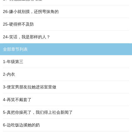
26-嫌小就别摸，还拐弯抹角的
25-硬得猝不及防
24-笑话，我是那样的人？
全部章节列表
1-年级第三
2-内衣
3-便宜男朋友拉她进浴室里做
4-再笑不戴套了
5-真把你操死了，我们得上社会新闻了
6-边吃饭边揉她的奶