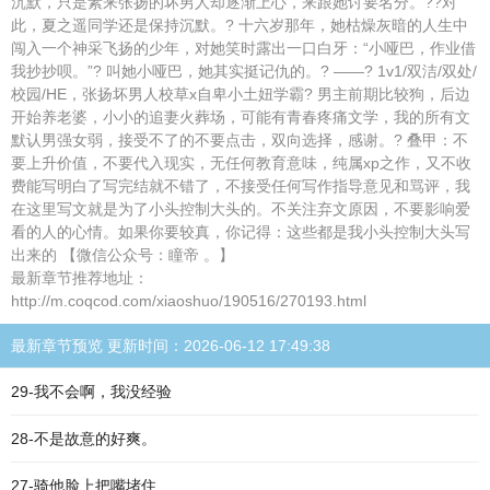
沉默，只是素来张扬的坏男人却逐渐上心，来跟她讨要名分。??对
此，夏之遥同学还是保持沉默。? 十六岁那年，她枯燥灰暗的人生中
闯入一个神采飞扬的少年，对她笑时露出一口白牙：“小哑巴，作业借
我抄抄呗。”? 叫她小哑巴，她其实挺记仇的。? ——? 1v1/双洁/双处/
校园/HE，张扬坏男人校草x自卑小土妞学霸? 男主前期比较狗，后边
开始养老婆，小小的追妻火葬场，可能有青春疼痛文学，我的所有文
默认男强女弱，接受不了的不要点击，双向选择，感谢。? 叠甲：不
要上升价值，不要代入现实，无任何教育意味，纯属xp之作，又不收
费能写明白了写完结就不错了，不接受任何写作指导意见和骂评，我
在这里写文就是为了小头控制大头的。不关注弃文原因，不要影响爱
看的人的心情。如果你要较真，你记得：这些都是我小头控制大头写
出来的 【微信公众号：瞳帝 。】
最新章节推荐地址：
http://m.coqcod.com/xiaoshuo/190516/270193.html
最新章节预览 更新时间：2026-06-12 17:49:38
29-我不会啊，我没经验
28-不是故意的好爽。
27-骑他脸上把嘴堵住