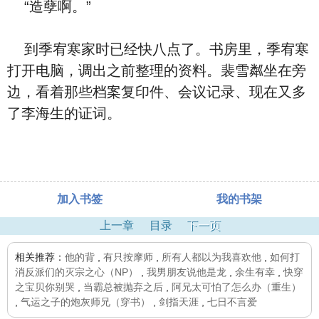
“造孽啊。”
到季宥寒家时已经快八点了。书房里，季宥寒
打开电脑，调出之前整理的资料。裴雪粼坐在旁
边，看着那些档案复印件、会议记录、现在又多
了李海生的证词。
加入书签
我的书架
上一章
目录
下一页
相关推荐：
他的背
,
有只按摩师
,
所有人都以为我喜欢他
,
如何打
消反派们的灭宗之心（NP）
,
我男朋友说他是龙
,
余生有幸
,
快穿
之宝贝你别哭
,
当霸总被抛弃之后
,
阿兄太可怕了怎么办（重生）
,
气运之子的炮灰师兄（穿书）
,
剑指天涯
,
七日不言爱