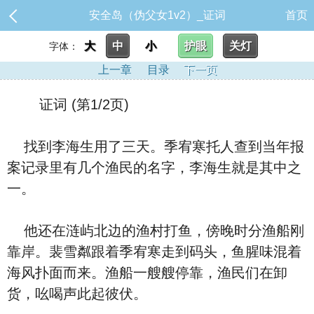
安全岛（伪父女1v2）_证词
首页
大
中
小
护眼
关灯
字体：
上一章
目录
下一页
证词 (第1/2页)
找到李海生用了三天。季宥寒托人查到当年报
案记录里有几个渔民的名字，李海生就是其中之
一。
他还在涟屿北边的渔村打鱼，傍晚时分渔船刚
靠岸。裴雪粼跟着季宥寒走到码头，鱼腥味混着
海风扑面而来。渔船一艘艘停靠，渔民们在卸
货，吆喝声此起彼伏。