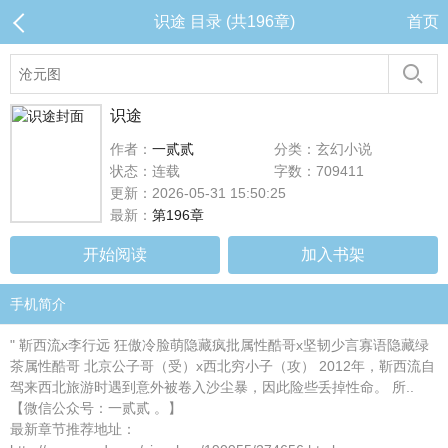
识途 目录 (共196章)
首页
识途
作者：
一贰贰
分类：玄幻小说
状态：连载
字数：709411
更新：2026-05-31 15:50:25
最新：
第196章
开始阅读
加入书架
手机简介
" 靳西流x李行远 狂傲冷脸萌隐藏疯批属性酷哥x坚韧少言寡语隐藏绿
茶属性酷哥 北京公子哥（受）x西北穷小子（攻） 2012年，靳西流自
驾来西北旅游时遇到意外被卷入沙尘暴，因此险些丢掉性命。 所..
【微信公众号：一贰贰 。】
最新章节推荐地址：