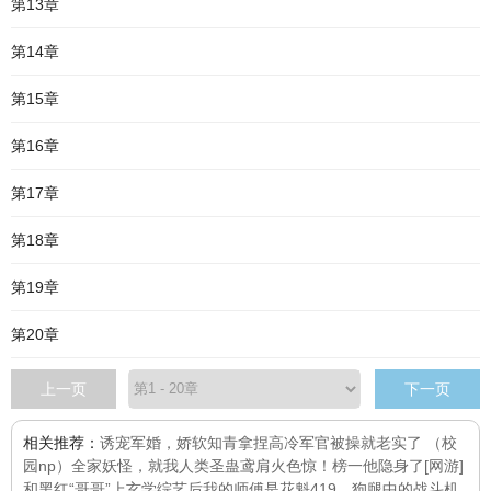
第13章
第14章
第15章
第16章
第17章
第18章
第19章
第20章
上一页
下一页
相关推荐：
诱宠军婚，娇软知青拿捏高冷军官
被操就老实了 （校
园np）
全家妖怪，就我人类
圣蛊
鸢肩火色
惊！榜一他隐身了[网游]
和黑红“哥哥”上玄学综艺后
我的师傅是花魁
419，狗腿中的战斗机