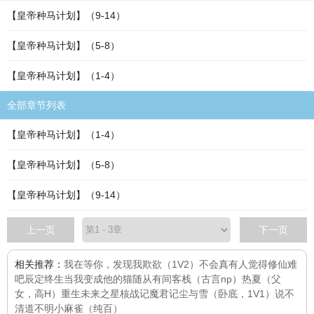
【皇帝种马计划】（9-14）
【皇帝种马计划】（5-8）
【皇帝种马计划】（1-4）
全部章节列表
【皇帝种马计划】（1-4）
【皇帝种马计划】（5-8）
【皇帝种马计划】（9-14）
上一页
下一页
相关推荐：
我在等你，发现我
欺欲（1V2）
不会真有人觉得修仙难
吧
辰定终生
当我变成他的猫随从
有间客栈（古言np）
热夏（父
女，高H）
重生未来之星核战记
魔君记
尘与雪（卧底，1V1）
说不
清道不明
小麻雀（纯百）