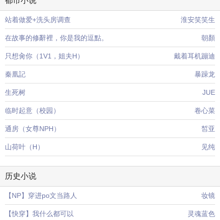
都市小说
站着做爱+洗头房调查
淮安笑笑生
在故事的修辭裡，你是我的逗點。
朝顏
只想肏你（1V1，姐夫H）
戴着耳机蹦迪
秦凰記
暴躁龙
生死树
JUE
临时起意（校园）
卷心菜
通房（女尊NPH）
皙亚
山荷叶（H）
见纯
历史小说
【NP】穿进po文当路人
妆镜
【快穿】我什么都可以
灵魂蓝色