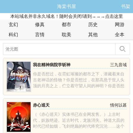
海棠书屋
书架
本站域名并非永久域名！随时会关闭!请到→→→点击这里
玄幻
修真
都市
历史
网游
科幻
言情
耽美
其他
全本
我在精神病院学斩神
三九音域
你是否想过，在霓虹璀璨的都市之下，潜藏着来自
古老神话的怪物？你是否想过，在那高悬于世人头
顶的月亮之上，伫立着守望人间的神明？你是否想
过，在人潮汹涌的......
赤心巡天
情何以甚
（《赤心巡天》实体书已在全网发售。）上古时
代，妖族绝迹。近古时代，龙族消失。神道大昌的
时代已经如烟，飞剑绝巅的时代终究沉沦……这个
世界发生了什么？那......