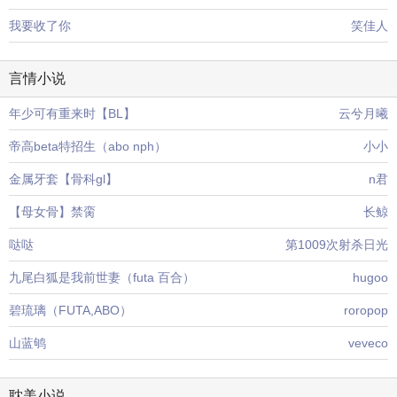
我要收了你
笑佳人
言情小说
年少可有重来时【BL】
云兮月曦
帝高beta特招生（abo nph）
小小
金属牙套【骨科gl】
n君
【母女骨】禁脔
长鲸
哒哒
第1009次射杀日光
九尾白狐是我前世妻（futa 百合）
hugoo
碧琉璃（FUTA,ABO）
roropop
山蓝鸲
veveco
耽美小说