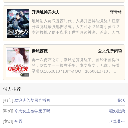
开局地摊卖大力
弈青锋
地球进入灵气复苏时代，人类开启异能觉醒！江南
开局觉醒最强地摊系统，大力药水？解毒小黄豆？
幸运樱桃？供不应求！世界顶级神豪、首富、人气
主播、巅峰强者纷......
秦城苏婉
全文免费阅读
再一次侮蔑之后，秦城总算觉醒了。曾经不曾得到
的，这次要一一握在手里。本文爽文，无虐，好看
至极Q:1050013718作者QQ：1050013718 ......
强力推荐
[都市]
欢迎进入梦魇直播间
桑沃
[科幻]
今天女主她学废了吗
糖炒肥栗
[玄幻]
帝霸
厌笔萧生