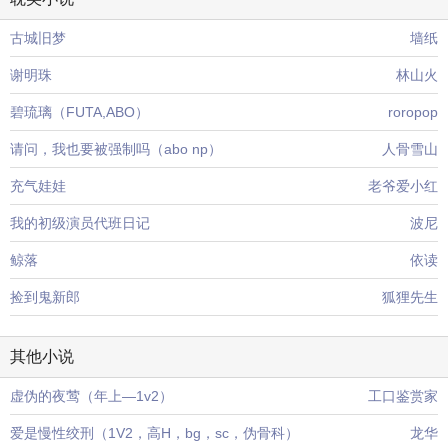
古城旧梦
墙纸
谢明珠
林山火
碧琉璃（FUTA,ABO）
roropop
请问，我也要被强制吗（abo np）
人骨雪山
充气娃娃
老爷爱小红
我的初级演员代班日记
波尼
鲸落
依读
捡到鬼新郎
狐狸先生
其他小说
虚伪的夜莺（年上—1v2）
工口鉴赏家
爱是慢性绞刑（1V2，高H，bg，sc，伪骨科）
龙华