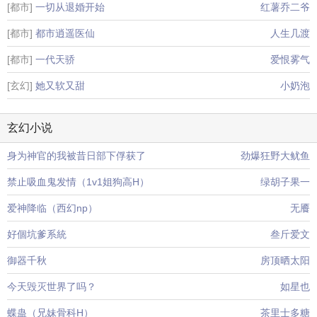
[都市]
一切从退婚开始
红薯乔二爷
[都市]
都市逍遥医仙
人生几渡
[都市]
一代天骄
爱恨雾气
[玄幻]
她又软又甜
小奶泡
玄幻小说
身为神官的我被昔日部下俘获了
劲爆狂野大鱿鱼
禁止吸血鬼发情（1v1姐狗高H）
绿胡子果一
爱神降临（西幻np）
无餍
好個坑爹系統
叁斤爱文
御器千秋
房顶晒太阳
今天毁灭世界了吗？
如星也
蝶蛊（兄妹骨科H）
茶里士多糖