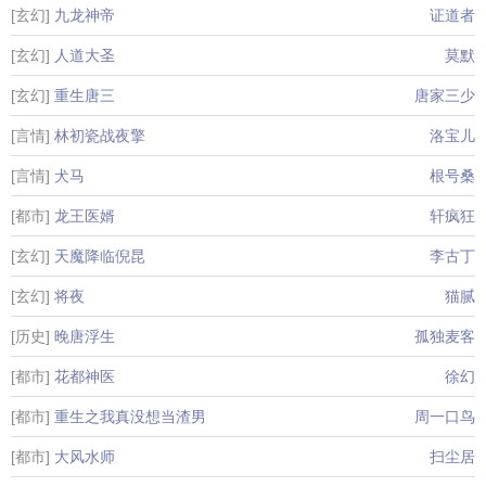
[玄幻]
九龙神帝
证道者
[玄幻]
人道大圣
莫默
[玄幻]
重生唐三
唐家三少
[言情]
林初瓷战夜擎
洛宝儿
[言情]
犬马
根号桑
[都市]
龙王医婿
轩疯狂
[玄幻]
天魔降临倪昆
李古丁
[玄幻]
将夜
猫腻
[历史]
晚唐浮生
孤独麦客
[都市]
花都神医
徐幻
[都市]
重生之我真没想当渣男
周一口鸟
[都市]
大风水师
扫尘居