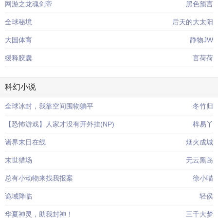
网游之龙魂剑帝
黑色预言
全球秘境
后天的大太阳
大国体育
静物JW
缓释胶囊
言荷荷
科幻小说
全球冰封，我靠空间囤物躺平
冬竹归
【恐怖游戏】人家才没有开外挂(NP)
梓易丫
诸界末日在线
烟火成城
末世猎场
无云黑岛
总有小动物来找我报案
徐小喵
诡域降临
轻侯
华夏神灵，助我封神！
三千大梦