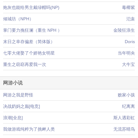
炮灰也能给男主戴绿帽吗(NP)
毒椰紫
倾城坊（NPH）
氾衾
掌门要力挽狂澜（重生 NPH ）
金陵狂浪生
末日之幸存偏差（简体版）
Doris
七零大佬娶了个娇艳女明星
当年明央
重生之窈窈再爱我一次
大牛宝
网游小说
网游之我是野怪
败家小孩
决战奶妈之巅[电竞]
纪离离
浪潮[全息]
斯人遇彩虹
我做游戏纯粹为了挑衅人类
无流苏晴鸟