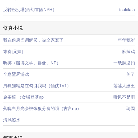
反转巴别塔(西幻冒险NPH）
tsukilala
修真小说
我在侯府当调解员，被全家宠了
年年穗岁
难春[兄妹]
麻辣鸡
听掷（赌博文学、群像、NP）
一纸胭脂扣
全息壁尻游戏
芙了
男狐狸精是在勾引我吗（仙侠1V1）
莲莲大嬷王
金銮椅 （女强登基np
听风不是雨
落魄白月光会被饿狼分食的哦（古言np）
琦囡
清风鉴水
_