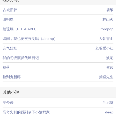
古城旧梦
墙纸
谢明珠
林山火
碧琉璃（FUTA,ABO）
roropop
请问，我也要被强制吗（abo np）
人骨雪山
充气娃娃
老爷爱小红
我的初级演员代班日记
波尼
鲸落
依读
捡到鬼新郎
狐狸先生
其他小说
灵兮传
兰尼露
高考失利的我到乡下小姨妈家
deep