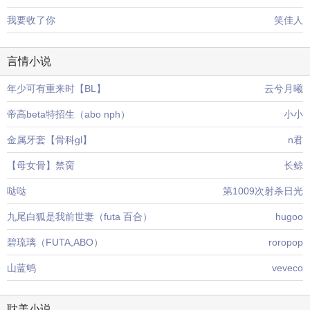
我要收了你
笑佳人
言情小说
年少可有重来时【BL】
云兮月曦
帝高beta特招生（abo nph）
小小
金属牙套【骨科gl】
n君
【母女骨】禁脔
长鲸
哒哒
第1009次射杀日光
九尾白狐是我前世妻（futa 百合）
hugoo
碧琉璃（FUTA,ABO）
roropop
山蓝鸲
veveco
耽美小说