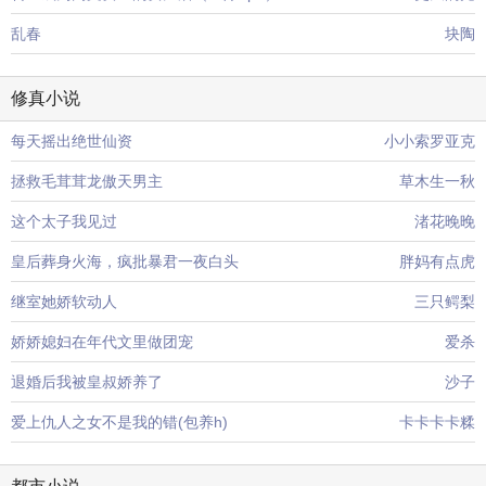
乱春
块陶
修真小说
每天摇出绝世仙资
小小索罗亚克
拯救毛茸茸龙傲天男主
草木生一秋
这个太子我见过
渚花晚晚
皇后葬身火海，疯批暴君一夜白头
胖妈有点虎
继室她娇软动人
三只鳄梨
娇娇媳妇在年代文里做团宠
爱杀
退婚后我被皇叔娇养了
沙子
爱上仇人之女不是我的错(包养h)
卡卡卡卡糅