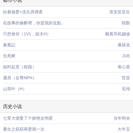
都市小说
站着做爱+洗头房调查
淮安笑笑生
在故事的修辭裡，你是我的逗點。
朝顏
只想肏你（1V1，姐夫H）
戴着耳机蹦迪
秦凰記
暴躁龙
生死树
JUE
临时起意（校园）
卷心菜
通房（女尊NPH）
皙亚
山荷叶（H）
见纯
历史小说
七零大佬娶了个娇艳女明星
当年明央
重生之窈窈再爱我一次
大牛宝