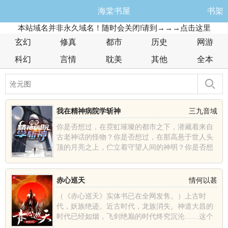
海棠书屋
书架
本站域名并非永久域名！随时会关闭!请到→→→点击这里
玄幻
修真
都市
历史
网游
科幻
言情
耽美
其他
全本
我在精神病院学斩神
三九音域
你是否想过，在霓虹璀璨的都市之下，潜藏着来自
古老神话的怪物？你是否想过，在那高悬于世人头
顶的月亮之上，伫立着守望人间的神明？你是否想
过，在人潮汹涌的......
赤心巡天
情何以甚
（《赤心巡天》实体书已在全网发售。）上古时
代，妖族绝迹。近古时代，龙族消失。神道大昌的
时代已经如烟，飞剑绝巅的时代终究沉沦……这个
世界发生了什么？那......