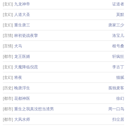
[玄幻]
九龙神帝
证道者
[玄幻]
人道大圣
莫默
[玄幻]
重生唐三
唐家三少
[言情]
林初瓷战夜擎
洛宝儿
[言情]
犬马
根号桑
[都市]
龙王医婿
轩疯狂
[玄幻]
天魔降临倪昆
李古丁
[玄幻]
将夜
猫腻
[历史]
晚唐浮生
孤独麦客
[都市]
花都神医
徐幻
[都市]
重生之我真没想当渣男
周一口鸟
[都市]
大风水师
扫尘居