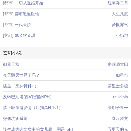
[都市]
一切从退婚开始
红薯乔二爷
[都市]
都市逍遥医仙
人生几渡
[都市]
一代天骄
爱恨雾气
[玄幻]
她又软又甜
小奶泡
玄幻小说
御器千秋
房顶晒太阳
今天毁灭世界了吗？
如星也
蝶蛊（兄妹骨科H）
茶里士多糖
反转巴别塔(西幻冒险NPH）
tsukilala
禁止吸血鬼发情（姐狗高H 1v1）
绿胡子果一
好個坑爹系統
叁斤爱文
转生成为肉文女主的女儿后（星际nph）
五更天的光