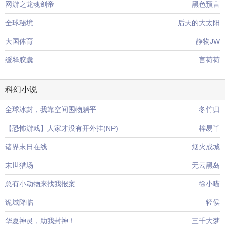
网游之龙魂剑帝
黑色预言
全球秘境
后天的大太阳
大国体育
静物JW
缓释胶囊
言荷荷
科幻小说
全球冰封，我靠空间囤物躺平
冬竹归
【恐怖游戏】人家才没有开外挂(NP)
梓易丫
诸界末日在线
烟火成城
末世猎场
无云黑岛
总有小动物来找我报案
徐小喵
诡域降临
轻侯
华夏神灵，助我封神！
三千大梦