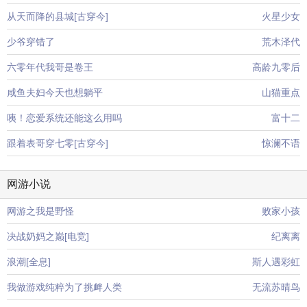
从天而降的县城[古穿今]
火星少女
少爷穿错了
荒木泽代
六零年代我哥是卷王
高龄九零后
咸鱼夫妇今天也想躺平
山猫重点
咦！恋爱系统还能这么用吗
富十二
跟着表哥穿七零[古穿今]
惊澜不语
网游小说
网游之我是野怪
败家小孩
决战奶妈之巅[电竞]
纪离离
浪潮[全息]
斯人遇彩虹
我做游戏纯粹为了挑衅人类
无流苏晴鸟