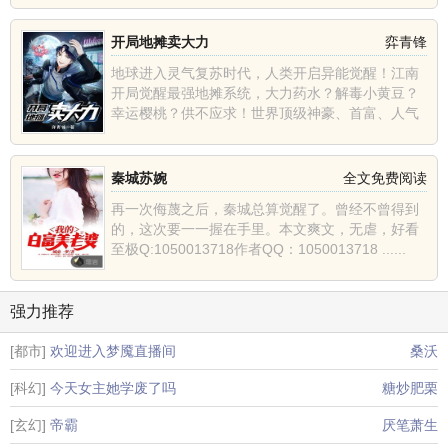
开局地摊卖大力
弈青锋
地球进入灵气复苏时代，人类开启异能觉醒！江南
开局觉醒最强地摊系统，大力药水？解毒小黄豆？
幸运樱桃？供不应求！世界顶级神豪、首富、人气
主播、巅峰强者纷......
秦城苏婉
全文免费阅读
再一次侮蔑之后，秦城总算觉醒了。曾经不曾得到
的，这次要一一握在手里。本文爽文，无虐，好看
至极Q:1050013718作者QQ：1050013718 ......
强力推荐
[都市]
欢迎进入梦魇直播间
桑沃
[科幻]
今天女主她学废了吗
糖炒肥栗
[玄幻]
帝霸
厌笔萧生