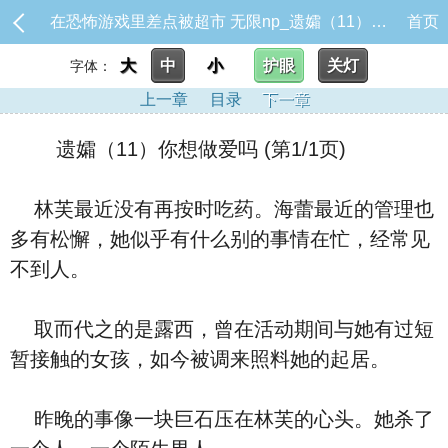
在恐怖游戏里差点被超市 无限np_遗孀（11）你想做爱吗
首页
大
中
小
护眼
关灯
字体：
上一章
目录
下一章
遗孀（11）你想做爱吗 (第1/1页)
林芙最近没有再按时吃药。海蕾最近的管理也
多有松懈，她似乎有什么别的事情在忙，经常见
不到人。
取而代之的是露西，曾在活动期间与她有过短
暂接触的女孩，如今被调来照料她的起居。
昨晚的事像一块巨石压在林芙的心头。她杀了