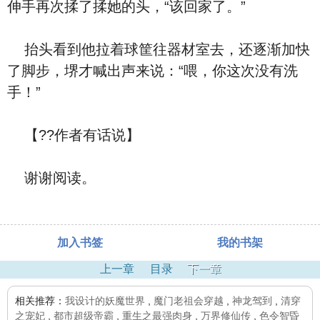
伸手再次揉了揉她的头，“该回家了。”
抬头看到他拉着球筐往器材室去，还逐渐加快
了脚步，堺才喊出声来说：“喂，你这次没有洗
手！”
【??作者有话说】
谢谢阅读。
加入书签
我的书架
上一章
目录
下一章
相关推荐：
我设计的妖魔世界
,
魔门老祖会穿越
,
神龙驾到
,
清穿
之宠妃
,
都市超级帝霸
,
重生之最强肉身
,
万界修仙传
,
色令智昏