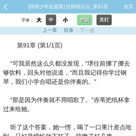
[排球少年短篇集] 拉格朗日点_第91章
首页
大
中
小
护眼
关灯
字体：
上一章
目录
下一章
第91章 (第1/1页)
“可我居然这么久都没发现，”堺往前挪了挪去
够饮料，回头对他说道，“而且我记得你学过钢
琴，我们小学合唱还是你伴奏的。”
“那是因为伴奏就不用唱歌了。”赤苇把纸杯拿
过来给她。
听了这个答案，她一愣，喝了一口果汁差点呛