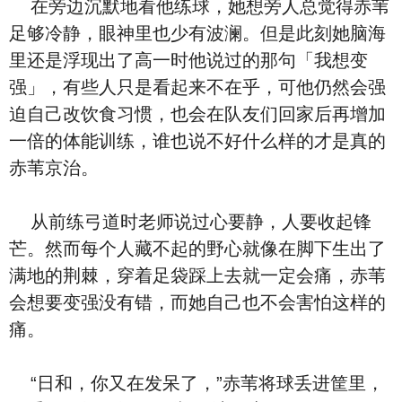
在旁边沉默地看他练球，她想旁人总觉得赤苇
足够冷静，眼神里也少有波澜。但是此刻她脑海
里还是浮现出了高一时他说过的那句「我想变
强」，有些人只是看起来不在乎，可他仍然会强
迫自己改饮食习惯，也会在队友们回家后再增加
一倍的体能训练，谁也说不好什么样的才是真的
赤苇京治。
从前练弓道时老师说过心要静，人要收起锋
芒。然而每个人藏不起的野心就像在脚下生出了
满地的荆棘，穿着足袋踩上去就一定会痛，赤苇
会想要变强没有错，而她自己也不会害怕这样的
痛。
“日和，你又在发呆了，”赤苇将球丢进筐里，